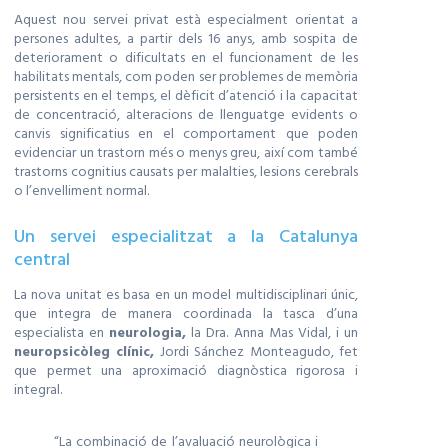
Aquest nou servei privat està especialment orientat a
persones adultes, a partir dels 16 anys, amb sospita de
deteriorament o dificultats en el funcionament de les
habilitats mentals, com poden ser problemes de memòria
persistents en el temps, el dèficit d’atenció i la capacitat
de concentració, alteracions de llenguatge evidents o
canvis significatius en el comportament que poden
evidenciar un trastorn més o menys greu, així com també
trastorns cognitius causats per malalties, lesions cerebrals
o l’envelliment normal.
Un servei especialitzat a la Catalunya
central
La nova unitat es basa en un model multidisciplinari únic,
que integra de manera coordinada la tasca d’una
especialista en
neurologia,
la Dra. Anna Mas Vidal, i un
neuropsicòleg clínic,
Jordi Sánchez Monteagudo, fet
que permet una aproximació diagnòstica rigorosa i
integral.
“La combinació de l’avaluació neurològica i