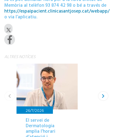
Memòria al telèfon 93 874 42 98 o bé a través de
https://espaipacient.clinicasantjosep.cat/webapp/
o via l’aplicatiu.
ALTRES NOTÍCIES
26/7/2026
27/7/2026
El servei de
L’equip del CI
Dermatologia
avalua l’estat f
amplia l’horari
del primer equ
d’atenció i
Centre d’Espor