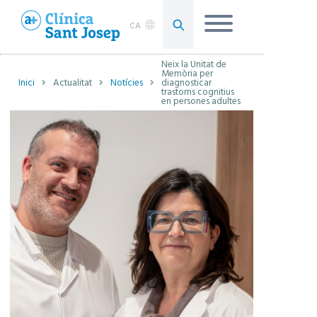
CA
Neix la Unitat de
Memòria per
Inici
Actualitat
Notícies
diagnosticar
trastorns cognitius
en persones adultes