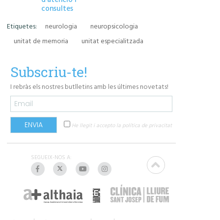
consultes
Manresa abans
començar el r
de la 2a RFEF
Etiquetes:
neurologia
neuropsicologia
unitat de memoria
unitat especialitzada
Subscriu-te!
I rebràs els nostres butlletins amb les últimes novetats!
He llegit i accepto la política de privacitat
SEGUEIX-NOS A: