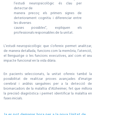
l’estudi neuropsicològic és clau per
detectar de
manera precoç els primers signes de
deteriorament cognitiu i diferenciar entre
les diverses
causes possibles”, expliquen els
professionals responsables de la unitat.
L’estudi neuropsicològic que s’ofereix permet analitzar,
de manera detallada, funcions com la memòria, l’atenció,
el llenguatge o les funcions executives, així com el seu
impacte funcional en la vida diària.
En pacients seleccionats, la unitat ofereix també la
possibilitat de realitzar proves avançades d’imatge
cerebral i anàlisis sanguínies per a la detecció de
biomarcadors de la malaltia d’Alzheimer, fet que millora
la precisió diagnòstica i permet identificar la malaltia en
fases inicials.
Ja es pot demanar hora per a la nova Unitat de