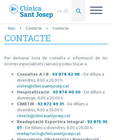
CA
Inici
Contacte
Contacte
CONTACTE
Per demanar hora de consulta o informació de les
nostres especialitats i serveis podeu trucar a:
Consultes A i B
-
93 874 42 98
- De dilluns a
divendres, 8.00 a 20.00 h.
visites@clinicasantjosep.cat
Hospitalització
-
93 874 40 50
- De dilluns a
diumenge, 8.00 a 20.00 h
CIMETIR
-
93 872 49 31
- De dilluns a
divendres, 8.00 a 20.00 h.
cimetir@clinicasantjosep.cat
Readaptació Esportiva Integral
-
93 875 95
01
- De dilluns a divendres, 8.00 a 20.00 h.
readaptacio@clinicasantjosep.cat
Ginecologia, Obstetrícia i Reproducció