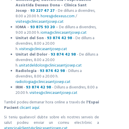
Assistida Dexeus Dona - Clínica Sant
Josep
-
93 227 47 27
- De dilluns a divendres,
8.00 a 20.00 h.
hores@dexeus.com
/
visites@clinicasantjosep.cat
IOMA -
93 875 93 20
-
De dilluns a divendres,
9.00 a 20.00 h.
ioma@clinicasantjosep.cat
Unitat del Son
-
93 874 42 98
- De dilluns a
divendres, 8.00 a 20.00
h
.
visites@clinicasantjosep.cat
Unitat del Dolor
-
93 874 42 98
- De dilluns a
divendres, 8.00 a 20.00
h
.
unitatdeldolor@clinicasantjosep.cat
Radiologia
-
93 874 42 98
- Dilluns a
divendres, 8.00 a 20.00 h.
radiologia@clinicasantjosep.cat
IRM
-
93 874 42 98
- Dilluns a divendres, 8.00 a
20.00 h.
visites@clinicasantjosep.cat
També podeu demanar hora online a través de
l'Espai
Pacient
clicant aquí
.
Si teniu qualsevol dubte sobre els nostres serveis de
salut podeu enviar un correu electrònic a
atencioalclient@clinicasantjosep.cat