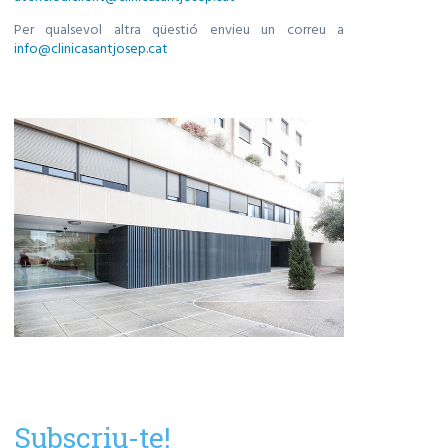
Per qualsevol altra qüestió envieu un correu a
info@clinicasantjosep.cat
Subscriu-te!