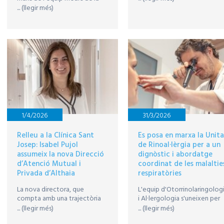
Dr. Gabriel Díaz del Gobbo i 
Clínica Sant Josep davant
... (llegir més)
Dr. Rafael Díaz del Gobbo,
l’inici dels entrenaments
amb l'objectiu de transforma
l'abordatge en el tractamen
de l’obesitat, hèrnies,
eventracions i diàstasi
abdominal mitjançant
tècniques laparoscòpiques i
robòtiques.
1/4/2026
31/3/2026
Relleu a la Clínica Sant
Es posa en marxa la Unit
Josep: Isabel Pujol
de Rinoal·lèrgia per a un
assumeix la nova Direcció
dignòstic i abordatge
d’Atenció Mutual i
coordinat de les malaltie
Privada d’Althaia
respiratòries
La nova directora, que
L'equip d'Otorrinolaringolog
compta amb una trajectòria
i Al·lergologia s'uneixen per
de dues dècades a la
poder diagnosticar, tractar i
... (llegir més)
... (llegir més)
institució, agafa el relleu del
fer el seguiment de