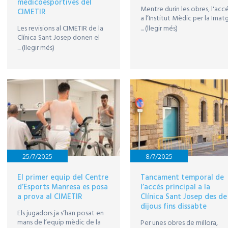
medicoesportives del
Mentre durin les obres, l'acc
CIMETIR
a l’Institut Mèdic per la Imat
és per l’entrada d’Urgències
... (llegir més)
Les revisions al CIMETIR de la
de la Clínica
Clínica Sant Josep donen el
tret de sortida a la
... (llegir més)
pretemporada de l’equip
manresà
25/7/2025
8/7/2025
El primer equip del Centre
Tancament temporal de
d’Esports Manresa es posa
l’accés principal a la
a prova al CIMETIR
Clínica Sant Josep des de
dijous fins dissabte
Els jugadors ja s’han posat en
mans de l’equip mèdic de la
Per unes obres de millora,