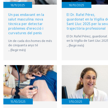
18/11/2025
18/10/2025
Un pas endavant en la
El Dr. Rafel Pérez,
salut masculina: nova
guardonat en la Vigília d
tècnica per detectar
Sant Lluc 2025 per la sev
problemes d’erecció i
trajectòria professional
curvatures del penis
El Dr. Rafel Pérez, guardonat
en la Vigília de Sant Lluc 202
Un de cada dos homes de més
amb el premi Vivències
de cinquanta anys té
... (llegir més)
Mèdiques Dr. Pere Tarrés i
problemes d’erecció, però
... (llegir més)
Claret per la seva trajectòria
ningú no en parla. El Dr. Roger
professional.
Matheu, de l’equip d’Urologia
de la Clínica Sant Josep,
explica en què consisteix
aquesta prova
15/10/2025
1/10/2025