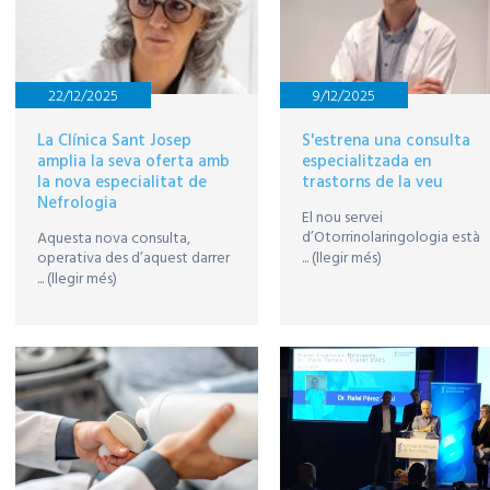
22/12/2025
9/12/2025
La Clínica Sant Josep
S'estrena una consulta
amplia la seva oferta amb
especialitzada en
la nova especialitat de
trastorns de la veu
Nefrologia
El nou servei
d’Otorrinolaringologia està
Aquesta nova consulta,
dirigit a persones que tenen
operativa des d’aquest darrer
... (llegir més)
molèsties a les cordes vocals
trimestre, se suma als serveis
... (llegir més)
utilitzen la veu com a eina
mèdics del centre i permet
professional
consolidar el model d’atenció
centrat en oferir unitats i
serveis multidisciplinaris