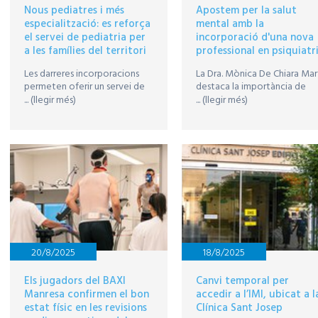
Nous pediatres i més
Apostem per la salut
especialització: es reforça
mental amb la
el servei de pediatria per
incorporació d'una nova
a les famílies del territori
professional en psiquiatr
Les darreres incorporacions
La Dra. Mònica De Chiara Mar
permeten oferir un servei de
destaca la importància de
consultes externes continuat,
detectar a temps els signes
... (llegir més)
... (llegir més)
de dilluns a divendres, i
d’alarma i d’un abordatge
potenciar les subespecialitats
integral de la salut física i
mèdiques
mental
20/8/2025
18/8/2025
Els jugadors del BAXI
Canvi temporal per
Manresa confirmen el bon
accedir a l’IMI, ubicat a l
estat físic en les revisions
Clínica Sant Josep