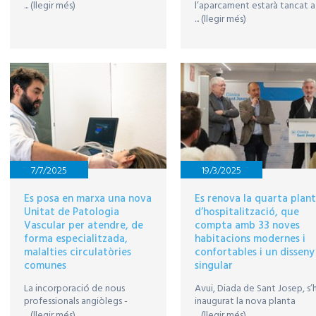
Clínica Sant Josep davant
l’aparcament estarà tancat a
... (llegir més)
l’inici dels entrenaments
la nit i també dissabte
... (llegir més)
d’aquesta setmana
7/7/2025
19/3/2025
Es posa en marxa una nova
Es renova la quarta plan
Unitat de Patologia
d’hospitalització, que
Vascular per atendre, de
compta amb 33 noves
forma especialitzada,
habitacions modernes i
malalties circulatòries
confortables i un disseny
comunes
singular
La incorporació de nous
Avui, Diada de Sant Josep, s’
professionals angiòlegs -
inaugurat la nova planta
cirurgians vasculars i metges
d’hospitalització, que s’ha
... (llegir més)
... (llegir més)