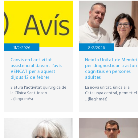
història clínica, o bé, si volen
separar el procediment
mutual i privat de l'assistènci
pública.
11/2/2026
8/2/2026
Canvis en l'activitat
Neix la Unitat de Memòri
assistencial davant l'avís
per diagnosticar trastor
VENCAT per a aquest
cognitius en persones
dijous 12 de febrer
adultes
S'atura l'activitat quirúrgica de
La nova unitat, única a la
la Clínica Sant Josep
Catalunya central, permet el
diagnòstic precoç dels
... (llegir més)
... (llegir més)
trastorns de la memòria, co
també incorpora proves
avançades per a la detecció
de l’Alzheimer en fases inicial