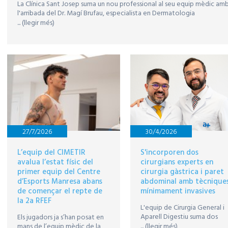
La Clínica Sant Josep suma un nou professional al seu equip mèdic am
l'arribada del Dr. Magí Brufau, especialista en Dermatologia
... (llegir més)
27/7/2026
30/4/2026
L’equip del CIMETIR
S'incorporen dos
avalua l’estat físic del
cirurgians experts en
primer equip del Centre
cirurgia gàstrica i paret
d’Esports Manresa abans
abdominal amb tècnique
de començar el repte de
mínimament invasives
la 2a RFEF
L'equip de Cirurgia General i
Aparell Digestiu suma dos
Els jugadors ja s’han posat en
especialistes de referència, e
mans de l’equip mèdic de la
... (llegir més)