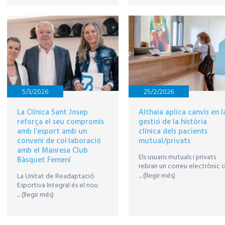
Dr. Albert Estiarte amb
patologies com la rinitis
l'objectiu d'impulsar
crònica o la sinusitis
l’excel·lència en la gestió i
nous projectes estratègics.
5/3/2026
25/2/2026
La Clínica Sant Josep
Althaia aplica canvis en l
reforça el seu compromís
gestió de la història
amb l’esport amb un
clínica dels pacients
conveni de col·laboració
mutual/privats
amb el Manresa Club
Els usuaris mutuals i privats
Bàsquet Femení
rebran un correu electrònic 
hauran d'escollir com
... (llegir més)
La Unitat de Readaptació
gestionar les seves dades
Esportiva Integral és el nou
personals: si volen que les
espai de referència per a les
... (llegir més)
seves dades d'assistència
jugadores del primer equip del
sanitària, tant mutual com
Manresa Club Bàsquet Femení.
pública estiguin en una única