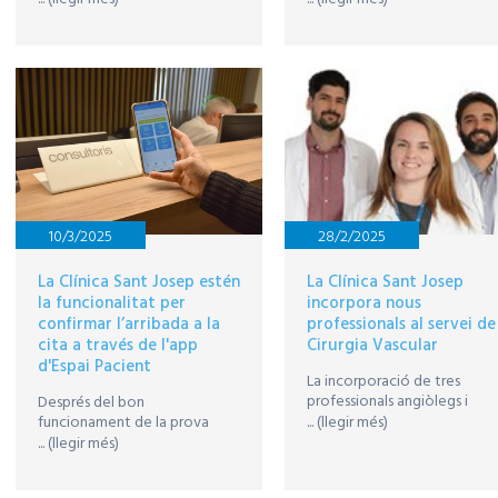
internistes permet una
dissenyat amb la participaci
atenció global a la persona,
de professionals i usuaris. Les
així com la implementació de
noves instal·lacions busquen
noves tècniques, gràcies a la
crear un entorn amable i
tecnologia de darrera
acollidor que repercuteixi
generació.
positivament en la tasca del
professionals i en el benestar
dels pacients
10/3/2025
28/2/2025
La Clínica Sant Josep estén
La Clínica Sant Josep
la funcionalitat per
incorpora nous
confirmar l’arribada a la
professionals al servei de
cita a través de l'app
Cirurgia Vascular
d'Espai Pacient
La incorporació de tres
professionals angiòlegs i
Després del bon
cirurgians vasculars comport
funcionament de la prova
... (llegir més)
poder oferir noves tècniques
pilot feta al CIMETIR, ara els
... (llegir més)
comptar amb tecnologia
usuaris d’Espai Pacient podrán
d’última generació per a
confirmar la seva arribada a la