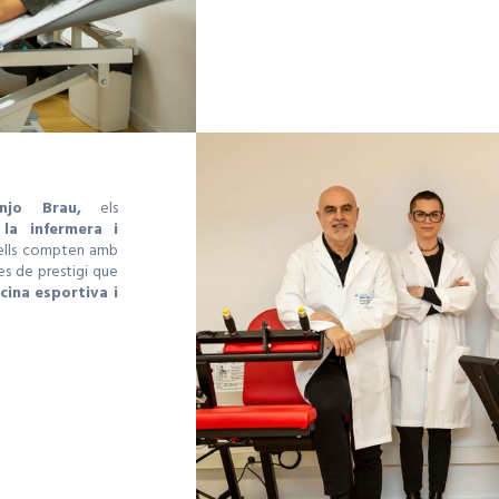
uanjo Brau,
els
 la infermera i
ells compten amb
tes de prestigi que
cina esportiva i