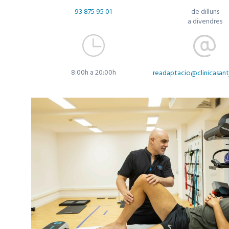
93 875 95 01
de dilluns
a divendres
8:00h a 20:00h
readaptacio@clinicasant