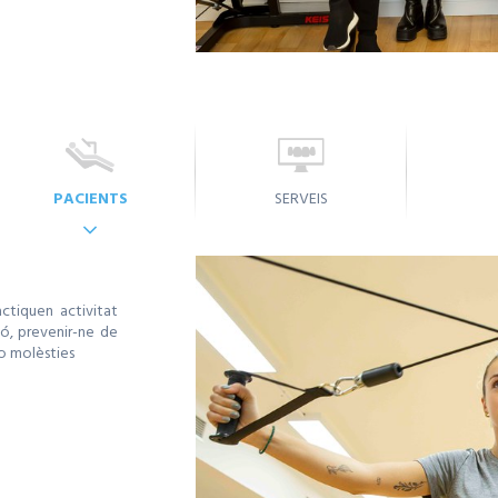
PACIENTS
SERVEIS
actiquen activitat
ió, prevenir-ne de
 o molèsties