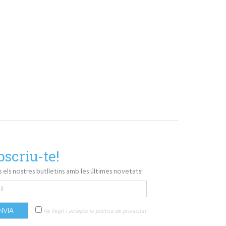
bscriu-te!
às els nostres butlletins amb les últimes novetats!
He llegit i accepto la política de privacitat