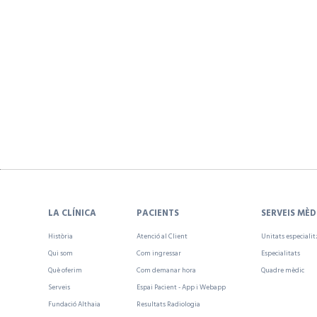
LA CLÍNICA
PACIENTS
SERVEIS MÈD
Història
Atenció al Client
Unitats especiali
Qui som
Com ingressar
Especialitats
Què oferim
Com demanar hora
Quadre mèdic
Serveis
Espai Pacient - App i Webapp
Fundació Althaia
Resultats Radiologia