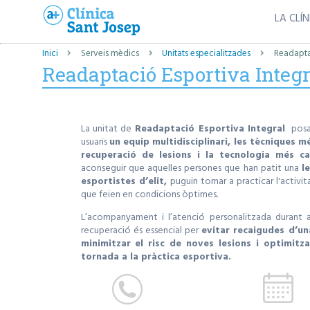
LA CLÍN
Inici
Serveis mèdics
Unitats especialitzades
Readaptac
Readaptació Esportiva Integr
La unitat de
Readaptació Esportiva Integral
posa
usuaris
un equip multidisciplinari, les tècniques 
recuperació de lesions i la tecnologia més c
aconseguir que aquelles persones que han patit una
l
esportistes d’elit,
puguin tornar a practicar l'activita
que feien en condicions òptimes.
L’acompanyament i l’atenció personalitzada durant 
recuperació és essencial per
evitar recaigudes d’un
minimitzar el risc de noves lesions i optimitz
tornada a la pràctica esportiva.