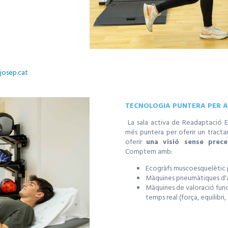
josep.cat
TECNOLOGIA PUNTERA PER 
La sala activa de Readaptació Es
més puntera per oferir un tractam
oferir
una visió sense prece
Comptem amb:
Ecogràfs muscoesquelètic p
Màquines pneumàtiques d'
Màquines de valoració func
temps real (força, equilibri, 