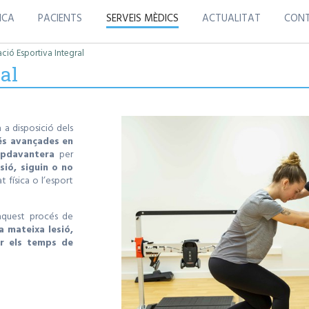
ICA
PACIENTS
SERVEIS MÈDICS
ACTUALITAT
CON
ió Esportiva Integral
al
 a disposició dels
més avançades en
apdavantera
per
esió, siguin o no
t física o l’esport
aquest procés de
a mateixa lesió,
ar els temps de