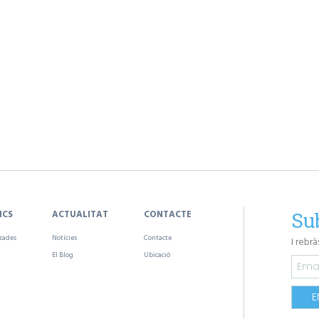
ICS
ACTUALITAT
CONTACTE
Su
tzades
Notícies
Contacte
I rebr
El Blog
Ubicació