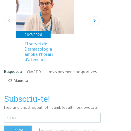
26/7/2026
27/7/2026
El servei de
L’equip del CIME
Dermatologia
avalua l’estat fís
amplia l’horari
del primer equip
d’atenció i
Centre d’Esports
consultes
Manresa abans d
començar el rep
Etiquetes:
CIMETIR
revisions medicoesportives
de la 2a RFEF
CE Manresa
Subscriu-te!
I rebràs els nostres butlletins amb les últimes novetats!
He llegit i accepto la política de privacitat