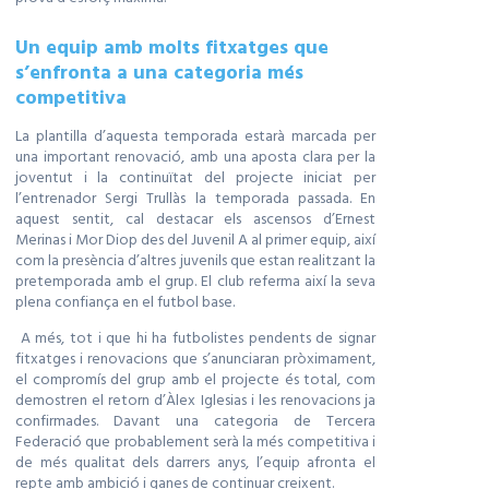
Un equip amb molts fitxatges que
s’enfronta a una categoria més
competitiva
La plantilla d’aquesta temporada estarà marcada per
una important renovació, amb una aposta clara per la
joventut i la continuïtat del projecte iniciat per
l’entrenador Sergi Trullàs la temporada passada. En
aquest sentit, cal destacar els ascensos d’Ernest
Merinas i Mor Diop des del Juvenil A al primer equip, així
com la presència d’altres juvenils que estan realitzant la
pretemporada amb el grup. El club referma així la seva
plena confiança en el futbol base.
A més, tot i que hi ha futbolistes pendents de signar
fitxatges i renovacions que s’anunciaran pròximament,
el compromís del grup amb el projecte és total, com
demostren el retorn d’Àlex Iglesias i les renovacions ja
confirmades. Davant una categoria de Tercera
Federació que probablement serà la més competitiva i
de més qualitat dels darrers anys, l’equip afronta el
repte amb ambició i ganes de continuar creixent.