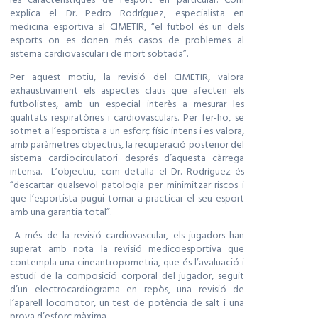
explica el Dr. Pedro Rodríguez, especialista en
medicina esportiva al CIMETIR, “el futbol és un dels
esports on es donen més casos de problemes al
sistema cardiovascular i de mort sobtada”.
Per aquest motiu, la revisió del CIMETIR, valora
exhaustivament els aspectes claus que afecten els
futbolistes, amb un especial interès a mesurar les
qualitats respiratòries i cardiovasculars. Per fer-ho, se
sotmet a l’esportista a un esforç físic intens i es valora,
amb paràmetres objectius, la recuperació posterior del
sistema cardiocirculatori després d’aquesta càrrega
intensa. L’objectiu, com detalla el Dr. Rodríguez és
“descartar qualsevol patologia per minimitzar riscos i
que l’esportista pugui tornar a practicar el seu esport
amb una garantia total”.
A més de la revisió cardiovascular, els jugadors han
superat amb nota la revisió medicoesportiva que
contempla una cineantropometria, que és l’avaluació i
estudi de la composició corporal del jugador, seguit
d’un electrocardiograma en repòs, una revisió de
l’aparell locomotor, un test de potència de salt i una
prova d’esforç màxima.